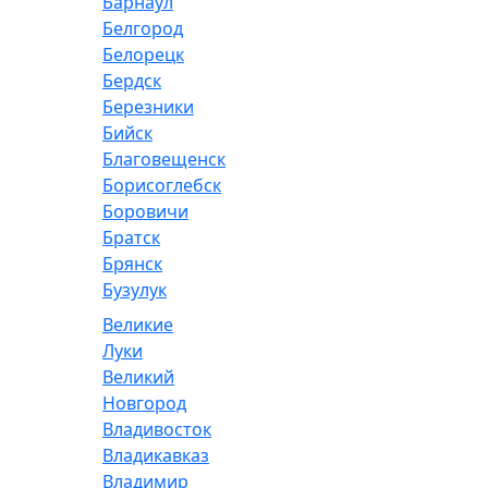
Барнаул
Белгород
Белорецк
Бердск
Березники
Бийск
Благовещенск
Борисоглебск
Боровичи
Братск
Брянск
Бузулук
Великие
Луки
Великий
Новгород
Владивосток
Владикавказ
Владимир