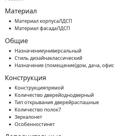
Материал
Материал корпуса
ЛДСП
Материал фасада
ЛДСП
Общие
Назначение
универсальный
Стиль дизайна
классический
Назначение (помещение)
дом, дача, офис
Конструкция
Конструкция
прямой
Количество дверей
однодверный
Тип открывания дверей
распашные
Количество полок
7
Зеркало
нет
Особенности
нет