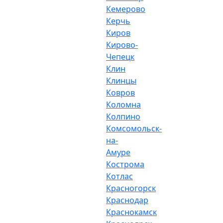
Кемерово
Керчь
Киров
Кирово-
Чепецк
Клин
Клинцы
Ковров
Коломна
Колпино
Комсомольск-
на-
Амуре
Кострома
Котлас
Красногорск
Краснодар
Краснокамск