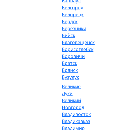
Барнаул
Белгород
Белорецк
Бердск
Березники
Бийск
Благовещенск
Борисоглебск
Боровичи
Братск
Брянск
Бузулук
Великие
Луки
Великий
Новгород
Владивосток
Владикавказ
Владимир