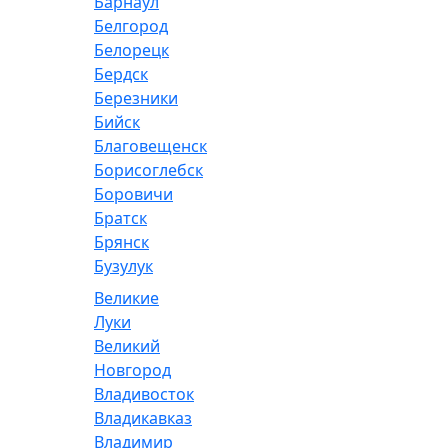
Барнаул
Белгород
Белорецк
Бердск
Березники
Бийск
Благовещенск
Борисоглебск
Боровичи
Братск
Брянск
Бузулук
Великие
Луки
Великий
Новгород
Владивосток
Владикавказ
Владимир