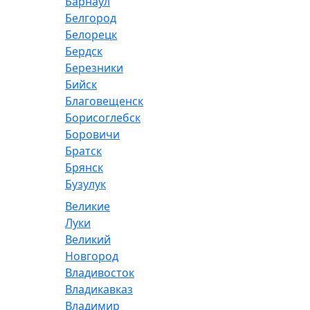
Барнаул
Белгород
Белорецк
Бердск
Березники
Бийск
Благовещенск
Борисоглебск
Боровичи
Братск
Брянск
Бузулук
Великие
Луки
Великий
Новгород
Владивосток
Владикавказ
Владимир