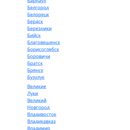
Барнаул
Белгород
Белорецк
Бердск
Березники
Бийск
Благовещенск
Борисоглебск
Боровичи
Братск
Брянск
Бузулук
Великие
Луки
Великий
Новгород
Владивосток
Владикавказ
Владимир