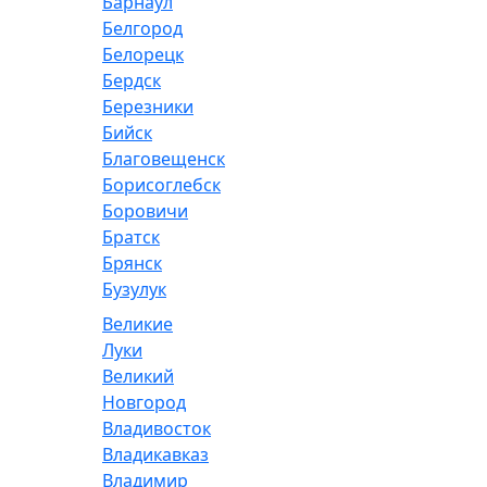
Барнаул
Белгород
Белорецк
Бердск
Березники
Бийск
Благовещенск
Борисоглебск
Боровичи
Братск
Брянск
Бузулук
Великие
Луки
Великий
Новгород
Владивосток
Владикавказ
Владимир