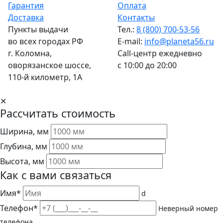
Гарантия
Оплата
Доставка
Контакты
Пункты выдачи
Тел.:
8 (800) 700-53-56
во всех городах РФ
E-mail:
info@planeta56.ru
г.
Коломна
,
Call-центр
ежедневно
оворязанское шоссе,
с 10:00 до 20:00
110-й километр, 1А
✕
Рассчитать стоимость
Ширина, мм
Глубина, мм
Высота, мм
Как с вами связаться
Имя*
d
Телефон*
Неверный номер
телефона