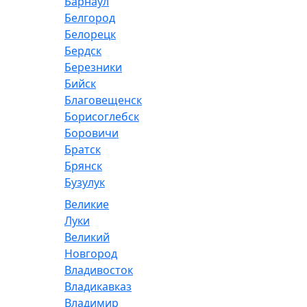
Барнаул
Белгород
Белорецк
Бердск
Березники
Бийск
Благовещенск
Борисоглебск
Боровичи
Братск
Брянск
Бузулук
Великие
Луки
Великий
Новгород
Владивосток
Владикавказ
Владимир